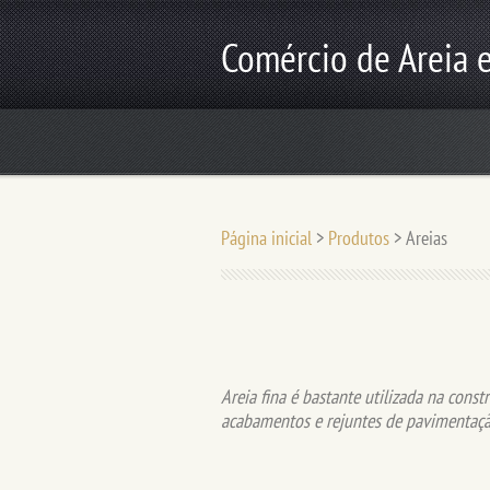
Comércio de Areia e
Página inicial
>
Produtos
>
Areias
Areia fina é bastante utilizada na constr
acabamentos e rejuntes de pavimentaçã